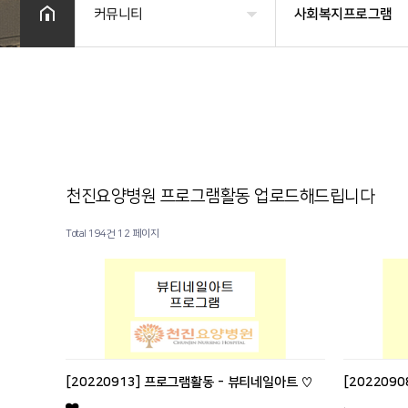
커뮤니티
사회복지프로그램
병원소개
공지사항
시설 둘러보기
금주의 식단
진료과목 안내
사회복지프로그램
천진요양병원 프로그램활동 업로드해드립니다
이용안내
물리치료
Total 194건
커뮤니티
12 페이지
온라인상담
기타
[20220913] 프로그램활동 - 뷰티네일아트 ♡
[202209
.