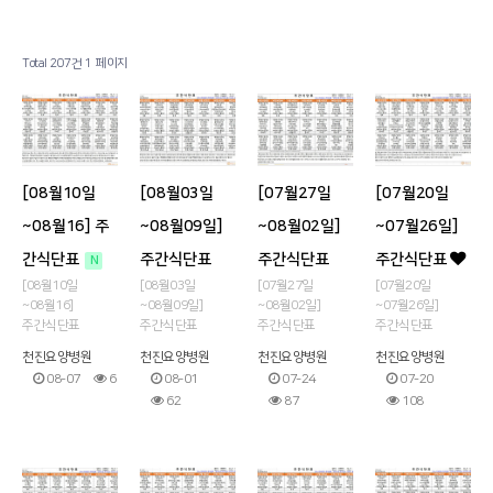
병원소개
공지사항
Total 207건
1 페이지
시설 둘러보기
금주의 식단
진료과목 안내
사회복지프로그램
이용안내
물리치료
[08월10일
[08월03일
[07월27일
[07월20일
커뮤니티
온라인상담
~08월16] 주
~08월09일]
~08월02일]
~07월26일]
간식단표
주간식단표
주간식단표
주간식단표
N
기타
[08월10일
[08월03일
[07월27일
[07월20일
~08월16]
~08월09일]
~08월02일]
~07월26일]
주간식단표
주간식단표
주간식단표
주간식단표
천진요양병원
천진요양병원
천진요양병원
천진요양병원
08-07
6
08-01
07-24
07-20
62
87
108