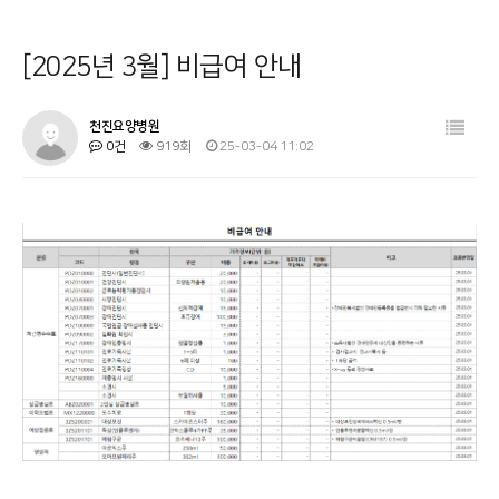
병원소개
공지사항
[2025년 3월] 비급여 안내
시설 둘러보기
금주의 식단
진료과목 안내
사회복지프로그램
천진요양병원
0건
919회
25-03-04 11:02
이용안내
물리치료
커뮤니티
온라인상담
기타