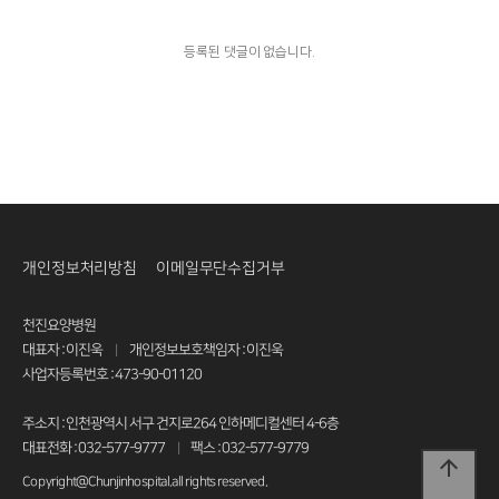
등록된 댓글이 없습니다.
개인정보처리방침
이메일무단수집거부
천진요양병원
대표자 : 이진욱
개인정보보호책임자 : 이진욱
|
사업자등록번호 : 473-90-01120
주소지 : 인천광역시 서구 건지로264 인하메디컬센터 4-6층
대표전화 : 032-577-9777
팩스 : 032-577-9779
|
arrow_upward
Copyright@Chunjinhospital.all rights reserved.