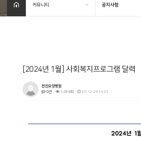
커뮤니티
공지사항
병원소개
공지사항
시설 둘러보기
금주의 식단
진료과목 안내
사회복지프로그램
이용안내
물리치료
[2024년 1월] 사회복지프로그램 달력
커뮤니티
온라인상담
천진요양병원
0건
1,059회
23-12-29 14:01
기타