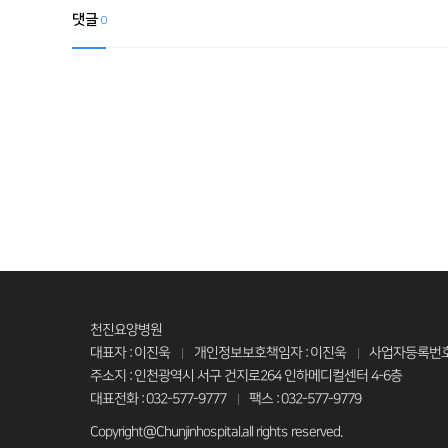
댓글
0
천진요양병원
대표자 : 이진욱
개인정보보호책임자 : 이진욱
사업자등록번호 : 
|
|
주소지 : 인천광역시 서구 건지로264 인하메디컬센터 4-6층
대표전화 : 032-577-9777
팩스 : 032-577-9779
|
Copyright@Chunjinhospital.all rights reserved.