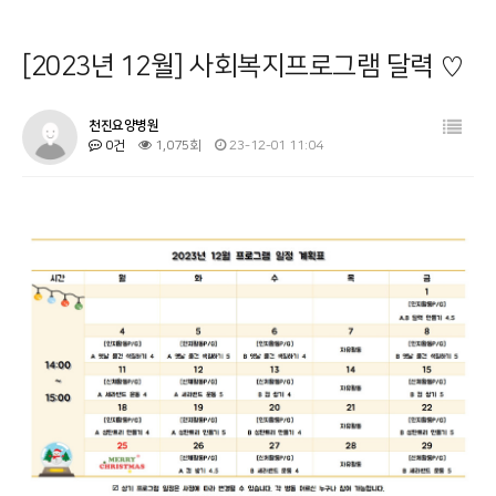
병원소개
공지사항
[2023년 12월] 사회복지프로그램 달력 ♡
시설 둘러보기
금주의 식단
진료과목 안내
사회복지프로그램
천진요양병원
0건
1,075회
23-12-01 11:04
이용안내
물리치료
커뮤니티
온라인상담
기타