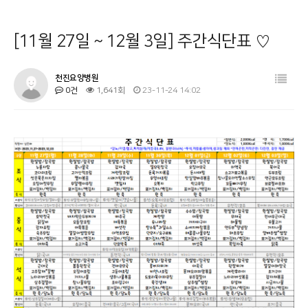
병원소개
공지사항
[11월 27일 ~ 12월 3일] 주간식단표 ♡
시설 둘러보기
금주의 식단
진료과목 안내
사회복지프로그램
천진요양병원
0건
1,641회
23-11-24 14:02
이용안내
물리치료
커뮤니티
온라인상담
기타