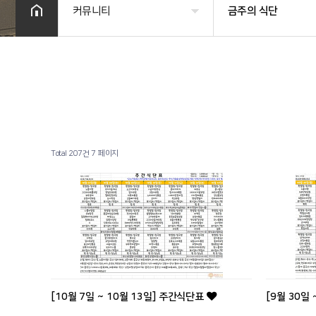
커뮤니티
금주의 식단
병원소개
공지사항
시설 둘러보기
금주의 식단
진료과목 안내
사회복지프로그램
이용안내
물리치료
Total 207건
7 페이지
커뮤니티
온라인상담
기타
[10월 7일 ~ 10월 13일] 주간식단표
[9월 30일
.
.