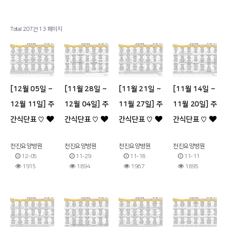
병원소개
공지사항
Total 207건
13 페이지
시설 둘러보기
금주의 식단
진료과목 안내
사회복지프로그램
이용안내
물리치료
[12월 05일 ~
[11월 28일 ~
[11월 21일 ~
[11월 14일 ~
커뮤니티
온라인상담
12월 11일] 주
12월 04일] 주
11월 27일] 주
11월 20일] 주
간식단표 ♡
간식단표 ♡
간식단표 ♡
간식단표 ♡
기타
.
.
.
.
천진요양병원
천진요양병원
천진요양병원
천진요양병원
12-05
11-29
11-18
11-11
1915
1894
1967
1895