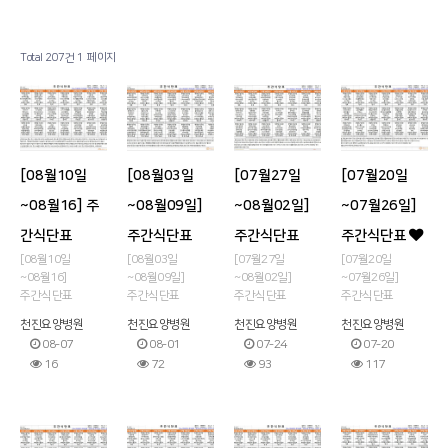
병원소개
공지사항
Total 207건
1 페이지
시설 둘러보기
금주의 식단
진료과목 안내
사회복지프로그램
이용안내
물리치료
[08월10일
[08월03일
[07월27일
[07월20일
커뮤니티
온라인상담
~08월16] 주
~08월09일]
~08월02일]
~07월26일]
간식단표
주간식단표
주간식단표
주간식단표
기타
[08월10일
[08월03일
[07월27일
[07월20일
~08월16]
~08월09일]
~08월02일]
~07월26일]
주간식단표
주간식단표
주간식단표
주간식단표
천진요양병원
천진요양병원
천진요양병원
천진요양병원
08-07
08-01
07-24
07-20
16
72
93
117