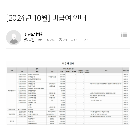
병원소개
공지사항
[2024년 10월] 비급여 안내
시설 둘러보기
금주의 식단
진료과목 안내
사회복지프로그램
천진요양병원
0건
1,022회
24-10-04 09:54
이용안내
물리치료
커뮤니티
온라인상담
기타