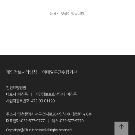
등록된 댓글이 없습니다.
개인정보처리방침
이메일무단수집거부
천진요양병원
대표자 : 이진욱
개인정보보호책임자 : 이진욱
|
사업자등록번호 : 473-90-01120
주소지 : 인천광역시 서구 건지로264 인하메디컬센터 4-6층
대표전화 : 032-577-9777
팩스 : 032-577-9779
|
arrow_upward
Copyright@Chunjinhospital.all rights reserved.