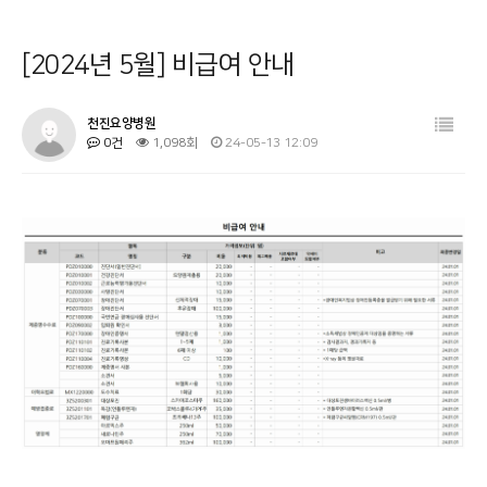
병원소개
공지사항
[2024년 5월] 비급여 안내
시설 둘러보기
금주의 식단
진료과목 안내
사회복지프로그램
천진요양병원
0건
1,098회
24-05-13 12:09
이용안내
물리치료
커뮤니티
온라인상담
기타