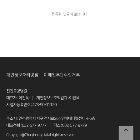
등록된 댓글이 없습니다.
개인정보처리방침
이메일무단수집거부
천진요양병원
대표자 : 이진욱
개인정보보호책임자 : 이진욱
|
사업자등록번호 : 473-90-01120
주소지 : 인천광역시 서구 건지로264 인하메디컬센터 4-6층
대표전화 : 032-577-9777
팩스 : 032-577-9779
|
arrow_upward
Copyright@Chunjinhospital.all rights reserved.