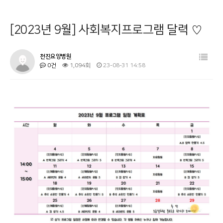
병원소개
공지사항
[2023년 9월] 사회복지프로그램 달력 ♡
시설 둘러보기
금주의 식단
진료과목 안내
사회복지프로그램
천진요양병원
0건
1,094회
23-08-31 14:58
이용안내
물리치료
커뮤니티
온라인상담
기타