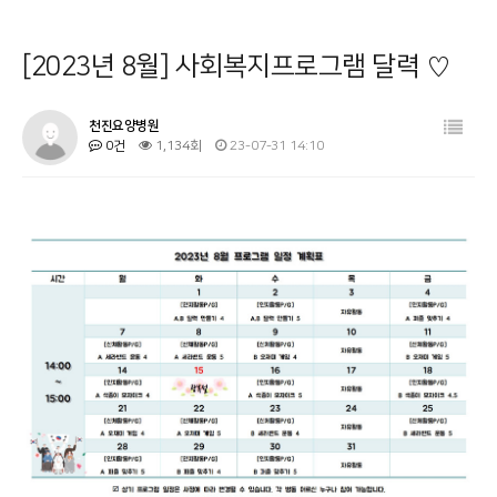
병원소개
공지사항
[2023년 8월] 사회복지프로그램 달력 ♡
시설 둘러보기
금주의 식단
진료과목 안내
사회복지프로그램
천진요양병원
0건
1,134회
23-07-31 14:10
이용안내
물리치료
커뮤니티
온라인상담
기타