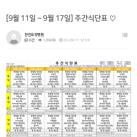
병원소개
공지사항
[9월 11일 ~ 9월 17일] 주간식단표 ♡
시설 둘러보기
금주의 식단
진료과목 안내
사회복지프로그램
천진요양병원
0건
1,690회
23-09-11 12:59
이용안내
물리치료
커뮤니티
온라인상담
기타