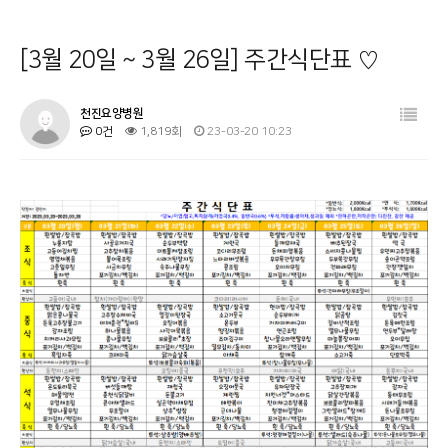
병원소개
공지사항
[3월 20일 ~ 3월 26일] 주간식단표 ♡
시설 둘러보기
금주의 식단
진료과목 안내
사회복지프로그램
천진요양병원
0건
1,819회
23-03-20 10:23
이용안내
물리치료
커뮤니티
온라인상담
기타