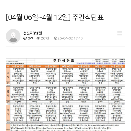
병원소개
공지사항
[04월 06일~4월 12일] 주간식단표
시설 둘러보기
금주의 식단
진료과목 안내
사회복지프로그램
천진요양병원
0건
267회
26-04-02 17:40
이용안내
물리치료
커뮤니티
온라인상담
기타