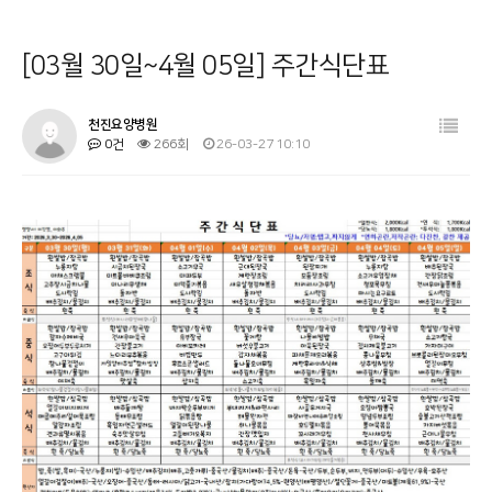
병원소개
공지사항
[03월 30일~4월 05일] 주간식단표
시설 둘러보기
금주의 식단
진료과목 안내
사회복지프로그램
천진요양병원
0건
266회
26-03-27 10:10
이용안내
물리치료
커뮤니티
온라인상담
기타