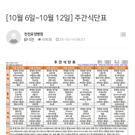
병원소개
공지사항
[10월 6일~10월 12일] 주간식단표
시설 둘러보기
금주의 식단
진료과목 안내
사회복지프로그램
천진요양병원
0건
695회
25-10-14 09:37
이용안내
물리치료
커뮤니티
온라인상담
기타