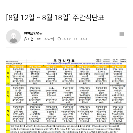
병원소개
공지사항
[8월 12일 ~ 8월 18일] 주간식단표
시설 둘러보기
금주의 식단
진료과목 안내
사회복지프로그램
천진요양병원
0건
1,482회
24-08-09 10:40
이용안내
물리치료
커뮤니티
온라인상담
기타